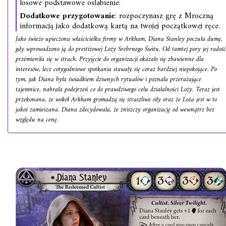
losowe podstawowe osłabienie.
Dodatkowe przygotowanie
: rozpoczynasz grę z Mroczną
informacją jako dodatkową kartą na twojej początkowej ręce.
Jako świeżo upieczona właścicielka firmy w Arkham, Diana Stanley poczuła dumę,
gdy wprowadzono ją do prestiżowej Loży Srebrnego Świtu. Od tamtej pory jej radość
przemieniła się w strach. Przyjęcie do organizacji okazało się zbawienne dla
interesów, lecz cotygodniowe spotkania stawały się coraz bardziej niepokojące. Po
tym, jak Diana była świadkiem dziwnych rytuałów i poznała przerażające
tajemnice, nabrała podejrzeń co do prawdziwego celu działalności Loży. Teraz jest
przekonana, że wokół Arkham gromadzą się straszliwe siły oraz że Loża jest w to
jakoś zamieszana. Diana zdecydowała, że zniszczy organizację od wewnątrz bez
względu na cenę.