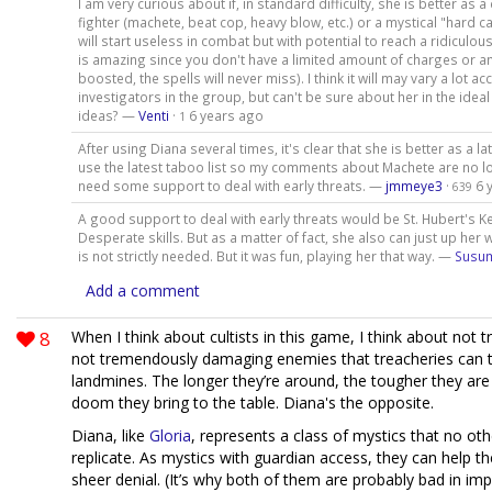
I am very curious about if, in standard difficulty, she is better as 
fighter (machete, beat cop, heavy blow, etc.) or a mystical "hard ca
will start useless in combat but with potential to reach a ridiculo
is amazing since you don't have a limited amount of charges or a
boosted, the spells will never miss). I think it will may vary a lot a
investigators in the group, but can't be sure about her in the idea
ideas? —
Venti
·
6 years ago
1
After using Diana several times, it's clear that she is better as a la
use the latest taboo list so my comments about Machete are no l
need some support to deal with early threats. —
jmmeye3
·
6 
639
A good support to deal with early threats would be St. Hubert's K
Desperate skills. But as a matter of fact, she also can just up her w
is not strictly needed. But it was fun, playing her that way. —
Susu
Add a comment
8
When I think about cultists in this game, I think about not
not tremendously damaging enemies that treacheries can t
landmines. The longer they’re around, the tougher they are
doom they bring to the table. Diana's the opposite.
Diana, like
Gloria
, represents a class of mystics that no oth
replicate. As mystics with guardian access, they can help th
sheer denial. (It’s why both of them are probably bad in imp