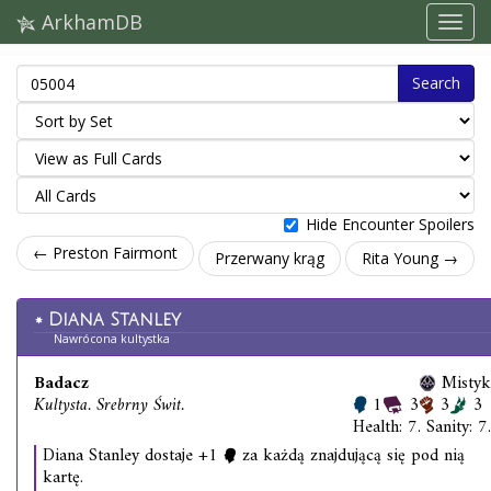
ArkhamDB
Search
Hide Encounter Spoilers
← Preston Fairmont
Przerwany krąg
Rita Young →
Diana Stanley
Nawrócona kultystka
Badacz
Mistyk
Kultysta. Srebrny Świt.
1
3
3
3
Health: 7. Sanity: 7.
Diana Stanley dostaje +1
za każdą znajdującą się pod nią
kartę.