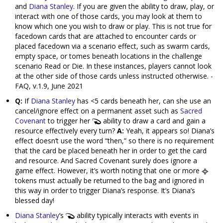
and
Diana Stanley
. If you are given the ability to draw, play, or
interact with one of those cards, you may look at them to
know which one you wish to draw or play. This is not true for
facedown cards that are attached to encounter cards or
placed facedown via a scenario effect, such as swarm cards,
empty space, or tomes beneath locations in the challenge
scenario Read or Die. In these instances, players cannot look
at the other side of those cards unless instructed otherwise. -
FAQ, v.1.9, June 2021
Q:
If
Diana Stanley
has <5 cards beneath her, can she use an
cancel/ignore effect on a permanent asset such as
Sacred
Covenant
to trigger her
ability to draw a card and gain a
resource effectively every turn?
A:
Yeah, it appears so! Diana’s
effect doesn’t use the word “then,” so there is no requirement
that the card be placed beneath her in order to get the card
and resource. And Sacred Covenant surely does ignore a
game effect. However, it’s worth noting that one or more
tokens must actually be returned to the bag and ignored in
this way in order to trigger Diana’s response. It’s Diana’s
blessed day!
Diana Stanley
’s
ability typically interacts with events in