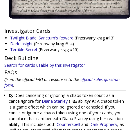
Investigator Cards
Twilight Blade: Sanctum's Reward
(Przerwany krąg #13)
Dark Insight
(Przerwany krąg #14)
Terrible Secret
(Przerwany krąg #15)
Deck Building
Search for cards usable by this investigator
FAQs
(from the official FAQ or responses to the
official rules question
form
)
Q:
Does cancelling or ignoring a chaos token count as a
cancel/ignore for
Diana Stanley
's
ability?
A:
A chaos token
is a game effect which can be ignored or canceled. If you
cancel or ignore a chaos token using one of your cards, you
can place that card beneath Diana Stanley using her reaction
ability. This includes both
Counterspell
and
Dark Prophecy
, as