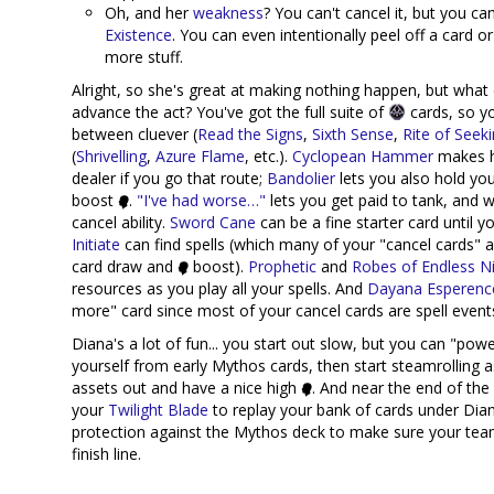
Oh, and her
weakness
? You can't cancel it, but you ca
Existence
. You can even intentionally peel off a card 
more stuff.
Alright, so she's great at making nothing happen, but what
advance the act? You've got the full suite of
cards, so yo
between cluever (
Read the Signs
,
Sixth Sense
,
Rite of Seek
(
Shrivelling
,
Azure Flame
, etc.).
Cyclopean Hammer
makes h
dealer if you go that route;
Bandolier
lets you also hold yo
boost
.
"I've had worse…"
lets you get paid to tank, and 
cancel ability.
Sword Cane
can be a fine starter card until 
Initiate
can find spells (which many of your "cancel cards" ar
card draw and
boost).
Prophetic
and
Robes of Endless N
resources as you play all your spells. And
Dayana Esperenc
more" card since most of your cancel cards are spell event
Diana's a lot of fun... you start out slow, but you can "pow
yourself from early Mythos cards, then start steamrolling 
assets out and have a nice high
. And near the end of the
your
Twilight Blade
to replay your bank of cards under Dia
protection against the Mythos deck to make sure your team
finish line.