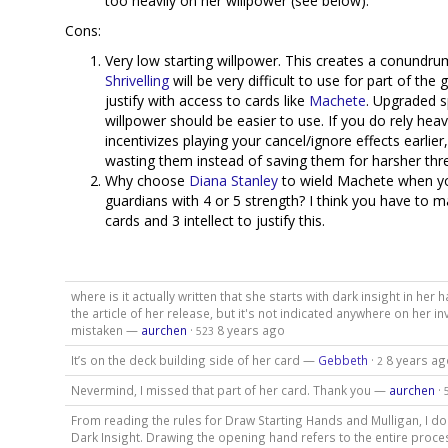
too heavily on her willpower (see below).
Cons:
Very low starting willpower. This creates a conundru
Shrivelling
will be very difficult to use for part of th
justify with access to cards like
Machete
. Upgraded s
willpower should be easier to use. If you do rely heavi
incentivizes playing your cancel/ignore effects earlier
wasting them instead of saving them for harsher thre
Why choose
Diana Stanley
to wield Machete when yo
guardians with 4 or 5 strength? I think you have to
cards and 3 intellect to justify this.
where is it actually written that she starts with dark insight in her h
the article of her release, but it's not indicated anywhere on her in
mistaken —
aurchen
·
8 years ago
523
It’s on the deck building side of her card —
Gebbeth
·
8 years ag
2
Nevermind, I missed that part of her card. Thank you —
aurchen
·
From reading the rules for Draw Starting Hands and Mulligan, I don
Dark Insight. Drawing the opening hand refers to the entire proce