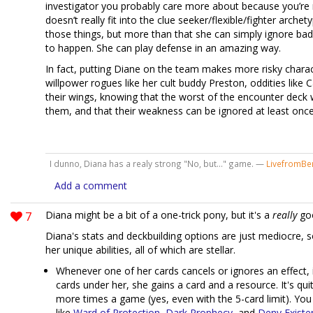
investigator you probably care more about because you’re 
doesn’t really fit into the clue seeker/flexible/fighter arche
those things, but more than that she can simply ignore bad
to happen. She can play defense in an amazing way.
In fact, putting Diane on the team makes more risky charac
willpower rogues like her cult buddy Preston, oddities like C
their wings, knowing that the worst of the encounter deck w
them, and that their weakness can be ignored at least once 
I dunno, Diana has a realy strong "No, but..." game. —
LivefromBen
Add a comment
7
Diana might be a bit of a one-trick pony, but it's a
really
goo
Diana's stats and deckbuilding options are just mediocre, s
her unique abilities, all of which are stellar.
Whenever one of her cards cancels or ignores an effect, 
cards under her, she gains a card and a resource. It's qui
more times a game (yes, even with the 5-card limit). Yo
like
Ward of Protection
,
Dark Prophecy
, and
Deny Existe