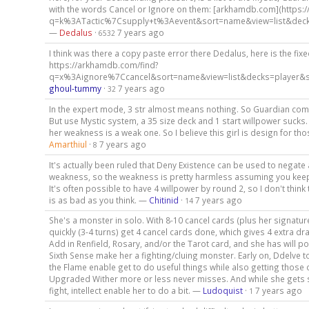
with the words Cancel or Ignore on them: [arkhamdb.com](https:
q=k%3ATactic%7Csupply+t%3Aevent&sort=name&view=list&decks
—
Dedalus
·
7 years ago
6532
I think was there a copy paste error there Dedalus, here is the fixed
https://arkhamdb.com/find?
q=x%3Aignore%7Ccancel&sort=name&view=list&decks=player&s
ghoul-tummy
·
7 years ago
32
In the expert mode, 3 str almost means nothing. So Guardian co
But use Mystic system, a 35 size deck and 1 start willpower sucks.
her weakness is a weak one. So I believe this girl is design for t
Amarthiul
·
7 years ago
8
It's actually been ruled that Deny Existence can be used to negate 
weakness, so the weakness is pretty harmless assuming you keep
It's often possible to have 4 willpower by round 2, so I don't think
is as bad as you think. —
Chitinid
·
7 years ago
14
She's a monster in solo. With 8-10 cancel cards (plus her signatur
quickly (3-4 turns) get 4 cancel cards done, which gives 4 extra dr
Add in Renfield, Rosary, and/or the Tarot card, and she has will p
Sixth Sense make her a fighting/cluing monster. Early on, Ddelve
the Flame enable get to do useful things while also getting those c
Upgraded Wither more or less never misses. And while she gets s
fight, intellect enable her to do a bit. —
Ludoquist
·
7 years ago
1