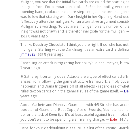
Muligan, you see that the initial five cards are called the starting 
mulligan from. For comparison, look at Sefina: her ability, which 
opening hand, replaces the entire step - not just the pre-muligan s
was follow that starting with Dark Insight in her Opening Hand o
(effectively after) the mulligan. For an alternative argument conside
Mulligan rule wording: “to declare a mulligan on any number of th
Insight was not drawn and is therefor ineligible for the mulligan.
8 years ago
1529
Thanks Death by Chocolate, I think you are right. If so, she has n
mulligans. Starting with the Dark Insight as an extra card is defin
jmmeye3
·
8 years ago
639
Cancelling an attack is triggering her ability? I'd assume yes, bu
7 years ago
@Gatherey It certainly does. Attacks are a type of effect called a ‘
arises from following the game structure framework. Simply put an e
happens’, and Diana triggers off of all effects - regardless of whet
rules text on cards or in the general rules of the game itself. —
De
years ago
About Machete and Diana vs Guardians with 4/5 Str: she has acces
booster of Guardians: Beat Cops, Ace of Swords, Machete itself 
up for the lack of Keen Eye. It's at least useful against trash mobs
you don't want to be spending a Shrivelling charge. —
Éole
·
7 
14
Here, for your deckbuilding pleasure, is a list of the Mystic, Guard