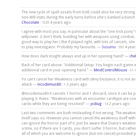
The new cycle of spell assets from EotE could also be very strong 
non-Will stats during the early turns before she's banked a bunch
Chocolate
·
4 years ago
1529
I agree with most you say, in particular about the "one trick pony"
willpower. (I don't think, building her with weapons using combat, 
good way to play her.) But if played right, with lots of cancels, she
to play investigator. Probably my favourite. —
Susumu
·
4 yea
393
How does dark insight always end up in her opening hand? —
che
Back of her card above: "Additional Setup: You begin each game w
additional card in your opening hand." —
MindControlMouse
·
51
Yo can't cancel her Weakness card with deny Existance, it is not 
attack —
nicodemus80
·
2 years ago
1
@nicodemus80 it cancels 1 horror and 1 discard, since it can be p
playing it. Rules: "Weaknesses with an encounter cardtype are co
cards while they are being resolved" —
jodiug
·
2 years ago
14
Last two comments are both misleading if not wrong. The weaknes
itself says so. However you cannot cancel the weakness itself with
can ignore the horror part of it. Just be aware that Diana's weakne
a time, so if there are 3 cards, you don't suffer 3 horror, but rathe
all of which you are welcome to ignore (but not cancel) provided y