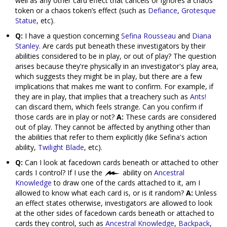
well as any other card effect that cancels or ignores a chaos
token or a chaos token’s effect (such as
Defiance
,
Grotesque
Statue
, etc).
Q:
I have a question concerning
Sefina Rousseau
and
Diana
Stanley
. Are cards put beneath these investigators by their
abilities considered to be in play, or out of play? The question
arises because they're physically in an investigator's play area,
which suggests they might be in play, but there are a few
implications that makes me want to confirm. For example, if
they are in play, that implies that a treachery such as
Ants!
can discard them, which feels strange. Can you confirm if
those cards are in play or not?
A:
These cards are considered
out of play. They cannot be affected by anything other than
the abilities that refer to them explicitly (like Sefina's action
ability,
Twilight Blade
, etc).
Q:
Can I look at facedown cards beneath or attached to other
cards I control? If I use the
ability on
Ancestral
Knowledge
to draw one of the cards attached to it, am I
allowed to know what each card is, or is it random?
A:
Unless
an effect states otherwise, investigators are allowed to look
at the other sides of facedown cards beneath or attached to
cards they control, such as
Ancestral Knowledge
,
Backpack
,