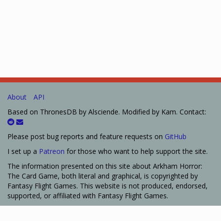
About
API
Based on ThronesDB by Alsciende. Modified by Kam. Contact:
Please post bug reports and feature requests on
GitHub
I set up a
Patreon
for those who want to help support the site.
The information presented on this site about Arkham Horror:
The Card Game, both literal and graphical, is copyrighted by
Fantasy Flight Games. This website is not produced, endorsed,
supported, or affiliated with Fantasy Flight Games.