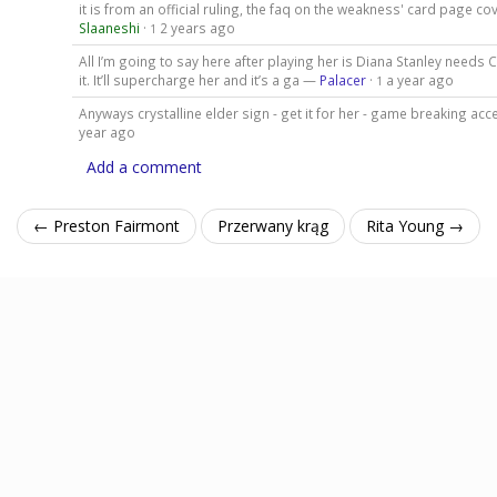
it is from an official ruling, the faq on the weakness' card page cove
Slaaneshi
·
2 years ago
1
All I’m going to say here after playing her is Diana Stanley needs C
it. It’ll supercharge her and it’s a ga —
Palacer
·
a year ago
1
Anyways crystalline elder sign - get it for her - game breaking a
year ago
Add a comment
← Preston Fairmont
Przerwany krąg
Rita Young →