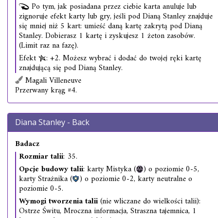
Po tym, jak posiadana przez ciebie karta anuluje lub
zignoruje efekt karty lub gry, jeśli pod Dianą Stanley znajduje
się mniej niż 5 kart: umieść daną kartę zakrytą pod Dianą
Stanley. Dobierasz 1 kartę i zyskujesz 1 żeton zasobów.
(Limit raz na fazę).
Efekt
: +2. Możesz wybrać i dodać do twojej ręki kartę
znajdującą się pod Dianą Stanley.
Magali Villeneuve
Przerwany krąg #4.
Diana Stanley - Back
Badacz
Rozmiar talii
: 35.
Opcje budowy talii
: karty Mistyka (
) o poziomie 0-5,
karty Strażnika (
) o poziomie 0-2, karty neutralne o
poziomie 0-5.
Wymogi tworzenia talii
(nie wliczane do wielkości talii):
Ostrze Świtu, Mroczna informacja, Straszna tajemnica, 1