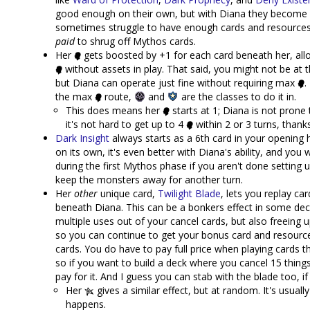
good enough on their own, but with Diana they become vi
sometimes struggle to have enough cards and resources,
paid
to shrug off Mythos cards.
Her
gets boosted by +1 for each card beneath her, allo
without assets in play. That said, you might not be at t
but Diana can operate just fine without requiring max
.
the max
route,
and
are the classes to do it in.
This does means her
starts at 1; Diana is not prone 
it's not hard to get up to 4
within 2 or 3 turns, thanks 
Dark Insight
always starts as a 6th card in your opening h
on its own, it's even better with Diana's ability, and you w
during the first Mythos phase if you aren't done setting 
keep the monsters away for another turn.
Her
other
unique card,
Twilight Blade
, lets you replay ca
beneath Diana. This can be a bonkers effect in some deck
multiple uses out of your cancel cards, but also freeing
so you can continue to get your bonus card and resourc
cards. You do have to pay full price when playing cards t
so if you want to build a deck where you cancel 15 thing
pay for it. And I guess you can stab with the blade too, if
Her
gives a similar effect, but at random. It's usuall
happens.