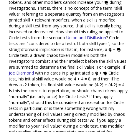
tokens, and other modifiers cannot increase your
during
investigations. That is, there is no concept of the term "skill
value" referring to a separate quantity from an investigator's
printed skill + relevant modifiers; when a skill is modified
during a skill test from any source, that skill is literally being
increased or decreased. How should this ruling be applied to
Circle tests from the scenario
Union and Disillusion
? Circle
tests are "considered to be a test of both skill types", so the
straightforward implication is that in, for instance, a
+
Circle test, a drawn chaos token modifiers both the
investigator's combat and their intellect before the skill values
are summed to determine the final skill value. For example, if
Joe Diamond
with no cards in play initiated a
+
Circle
test, his initial skill value would be 4 + 4 = 8, and then if he
drew a -2 token, his final skill value would be (4-2) + (4-2) = 4.
Is this the correct interpretation, or should chaos tokens apply
"normally" (i.e. only once) for Circle tests? If they apply
"normally", should this be considered an exception for Circle
tests in particular, or is there something wrong with my
understanding of skill values being directly modified by chaos
tokens and other effects during skill tests?
A:
If you apply a
modifier to your “skill value” during a circle test, this modifier
only applies after your current stats are accounted for,