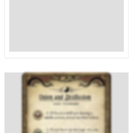
otrzymujesz 1 obrażenie. Jeśli nie masz na sobie żadnych
żetonów przerażenia, otrzymujesz 1 punkt przerażenia.
: -4. Jeśli test zakończy się porażką, dowolny wróg z
cechą
Widmowy
w twojej lokalizacji atakuje cię
(nawet
jeśli jest wyczerpany)
.
: -4. Jeśli jest to test umiejętności podczas
rozpatrywania akcji
Kręgu
i zakończy się porażką,
rozpatrz każdą zdolność Nawiedzona twojej lokalizacji.