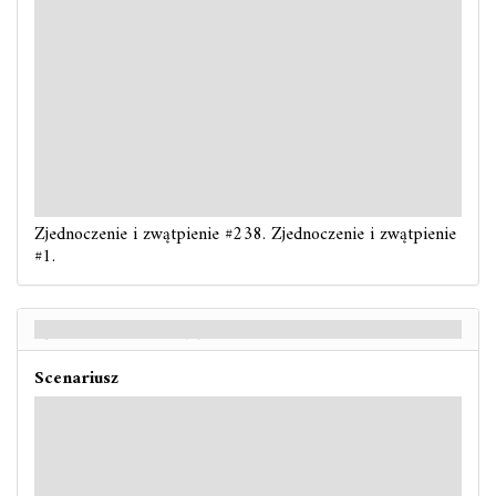
: -3. Jeśli nie masz na sobie żadnych żetonów obrażeń,
otrzymujesz 1 obrażenie. Jeśli nie masz na sobie żadnych
żetonów przerażenia, otrzymujesz 1 punkt przerażenia.
: -3. Jeśli test zakończy się porażką, dowolny wróg z
cechą
Widmowy
w twojej lokalizacji atakuje cię
(nawet
jeśli jest wyczerpany)
.
: -3. Jeśli jest to test umiejętności podczas
rozpatrywania akcji
Kręgu
i zakończy się porażką,
rozpatrz każdą zdolność Nawiedzona twojej lokalizacji.
Zjednoczenie i zwątpienie #238. Zjednoczenie i zwątpienie
#1.
Zjednoczenie i zwątpienie - Back
Scenariusz
Trudny / Ekspercki
: -3. Jeśli jest to test umiejętności podczas
rozpatrywania akcji
Kręgu
, odkryj nowy żeton.
: -4. Jeśli nie masz na sobie żadnych żetonów obrażeń,