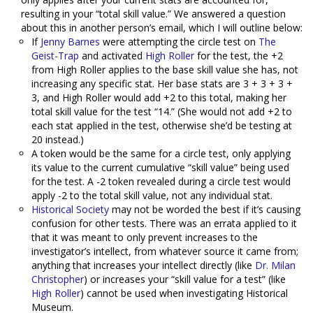
resulting in your “total skill value.” We answered a question
about this in another person’s email, which I will outline below:
If
Jenny Barnes
were attempting the circle test on
The
Geist-Trap
and activated
High Roller
for the test, the +2
from High Roller applies to the base skill value she has, not
increasing any specific stat. Her base stats are 3 + 3 + 3 +
3, and High Roller would add +2 to this total, making her
total skill value for the test “14.” (She would not add +2 to
each stat applied in the test, otherwise she’d be testing at
20 instead.)
A token would be the same for a circle test, only applying
its value to the current cumulative “skill value” being used
for the test. A -2 token revealed during a circle test would
apply -2 to the total skill value, not any individual stat.
Historical Society
may not be worded the best if it’s causing
confusion for other tests. There was an errata applied to it
that it was meant to only prevent increases to the
investigator’s intellect, from whatever source it came from;
anything that increases your intellect directly (like
Dr. Milan
Christopher
) or increases your “skill value for a test” (like
High Roller
) cannot be used when investigating Historical
Museum.