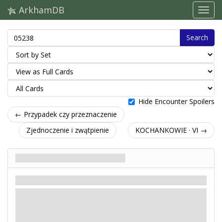
ArkhamDB
Search
Hide Encounter Spoilers
← Przypadek czy przeznaczenie
Zjednoczenie i zwątpienie
KOCHANKOWIE · VI →
Zjednoczenie i zwątpienie
Scenariusz
Mity
Łatwy / Standardowy
: -2. Jeśli jest to test umiejętności podczas
rozpatrywania akcji
Kręgu
, odkryj nowy żeton.