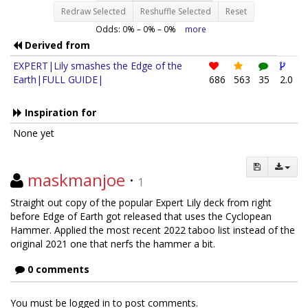
Redraw Selected
Reshuffle Selected
Reset
Odds:
0
% –
0
% –
0
%
more
Derived from
EXPERT|Lily smashes the Edge of the
Earth|FULL GUIDE|
686
563
35
2.0
Inspiration for
None yet
maskmanjoe
·
1
Straight out copy of the popular Expert Lily deck from right
before Edge of Earth got released that uses the Cyclopean
Hammer. Applied the most recent 2022 taboo list instead of the
original 2021 one that nerfs the hammer a bit.
0 comments
You must be logged in to post comments.