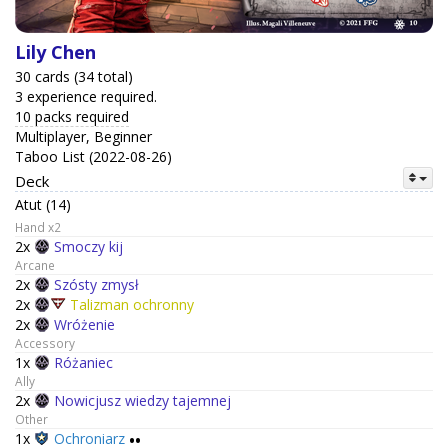
Lily Chen
30 cards (34 total)
3 experience required.
10 packs required
Multiplayer, Beginner
Taboo List (2022-08-26)
Deck
Atut (14)
Hand x2
2x
Smoczy kij
Arcane
2x
Szósty zmysł
2x
Talizman ochronny
2x
Wróżenie
Accessory
1x
Różaniec
Ally
2x
Nowicjusz wiedzy tajemnej
Other
1x
Ochroniarz
••