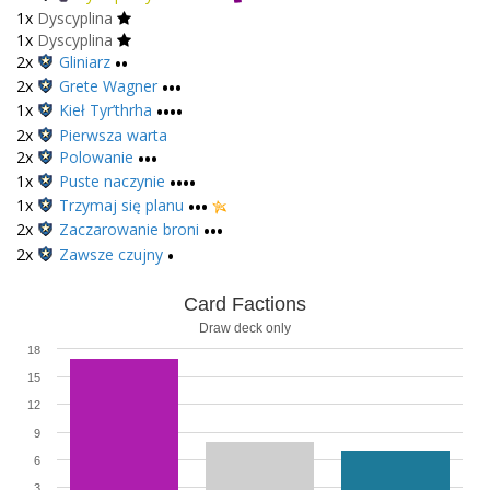
1x
Dyscyplina
1x
Dyscyplina
2x
Gliniarz
••
2x
Grete Wagner
•••
1x
Kieł Tyr’thrha
••••
2x
Pierwsza warta
2x
Polowanie
•••
1x
Puste naczynie
••••
1x
Trzymaj się planu
•••
2x
Zaczarowanie broni
•••
2x
Zawsze czujny
•
Card Factions
Draw deck only
18
15
12
9
6
3