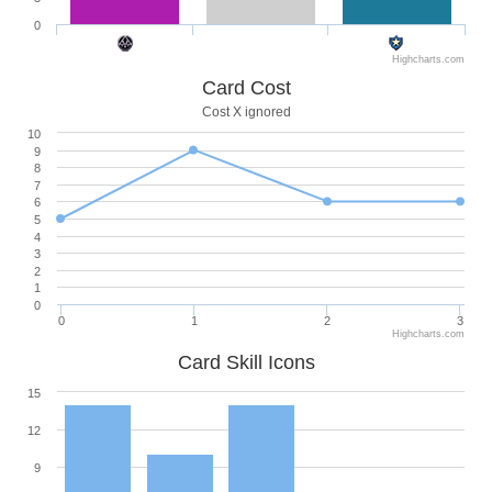
0
Highcharts.com
Card Cost
Cost X ignored
10
9
8
7
6
5
4
3
2
1
0
0
1
2
3
Highcharts.com
Card Skill Icons
15
12
9