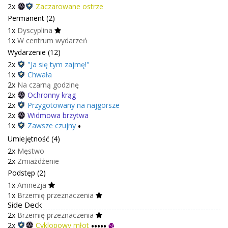
2x
Zaczarowane ostrze
Permanent (2)
1x
Dyscyplina
1x
W centrum wydarzeń
Wydarzenie (12)
2x
"Ja się tym zajmę!"
1x
Chwała
2x
Na czarną godzinę
2x
Ochronny krąg
2x
Przygotowany na najgorsze
2x
Widmowa brzytwa
1x
Zawsze czujny
•
Umiejętność (4)
2x
Męstwo
2x
Zmiażdżenie
Podstęp (2)
1x
Amnezja
1x
Brzemię przeznaczenia
Side Deck
2x
Brzemię przeznaczenia
2x
Cyklopowy młot
•••••