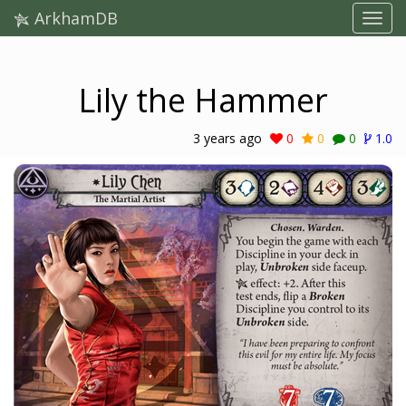
ArkhamDB
Lily the Hammer
3 years ago
0
0
0
1.0