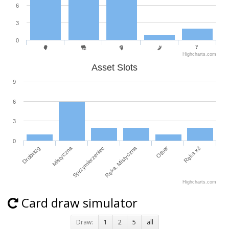
6
3
0
Highcharts.com
Asset Slots
9
6
3
0
Drobiazg
Mistyczna
Sprzymierzeniec
Ręka. Mistyczna
Other
Ręka x2
Highcharts.com
Card draw simulator
Draw:
1
2
5
all