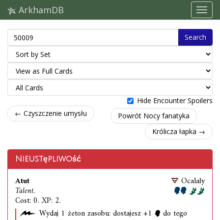
ArkhamDB
Search
Hide Encounter Spoilers
← Czyszczenie umysłu
Powrót Nocy fanatyka
Królicza łapka →
Nieustępliwość
Atut
Ocalały
Talent.
Cost: 0. XP: 2.
Wydaj 1 żeton zasobu: dostajesz +1
do tego