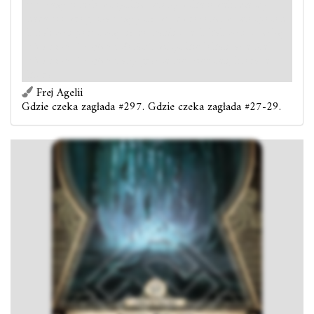
usuwając z nich wszystkie żetony wskazówek. Każdy
badacz i wróg znajdujący się w odwróconej w ten sposób
lokalizacji poruszają się do najbliższej lokalizacji z cechą
Strażnicze Wzgórze
. Potasuj wszystkie lokalizacje nie-
Strażnicze Wzgórze
, aby gracze nie wiedzieli, która jest
która.
Frej Agelii
Gdzie czeka zagłada #297. Gdzie czeka zagłada #27-29.