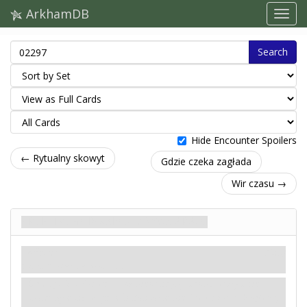
ArkhamDB
Search
Hide Encounter Spoilers
← Rytualny skowyt
Gdzie czeka zagłada
Wir czasu →
Przestrzeń pomiędzy wymiarami
Podstęp
Mity
Urok. Niebezpieczeństwo.
Odkrycie
- Odwróć na nieodkrytą stronę wszystkie
znajdujące się w grze lokalizacje nie-
Strażnicze Wzgórze
,