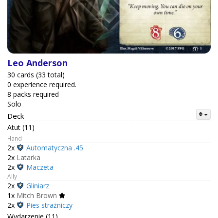
Leo Anderson
30 cards (33 total)
0 experience required.
8 packs required
Solo
Deck
Atut (11)
Hand
2x
Automatyczna .45
2x
Latarka
2x
Maczeta
Ally
2x
Gliniarz
1x
Mitch Brown
2x
Pies strażniczy
Wydarzenie (11)