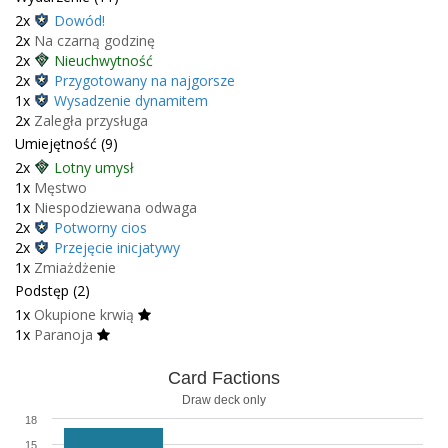
2x
Dowód!
2x
Na czarną godzinę
2x
Nieuchwytność
2x
Przygotowany na najgorsze
1x
Wysadzenie dynamitem
2x
Zaległa przysługa
Umiejętność (9)
2x
Lotny umysł
1x
Męstwo
1x
Niespodziewana odwaga
2x
Potworny cios
2x
Przejęcie inicjatywy
1x
Zmiażdżenie
Podstęp (2)
1x
Okupione krwią
1x
Paranoja
Card Factions
Draw deck only
18
15