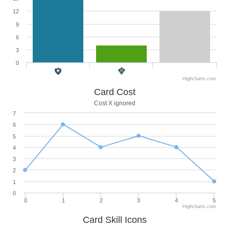
12
9
6
3
0
Highcharts.com
Card Cost
Cost X ignored
7
6
5
4
3
2
1
0
0
1
2
3
4
5
Highcharts.com
Card Skill Icons