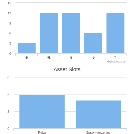
15
12
9
6
3
0
Highcharts.com
Asset Slots
9
6
3
0
Ręka
Sprzymierzeniec