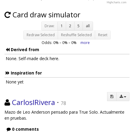
Highcharts.com
Card draw simulator
Draw:
1
2
5
all
Redraw Selected
Reshuffle Selected
Reset
Odds:
0
% –
0
% –
0
%
more
Derived from
None. Self-made deck here.
Inspiration for
None yet
CarlosIRivera
·
78
Mazo de Leo Anderson pensado para True Solo. Actualmente
en pruebas.
0 comments