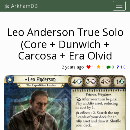
ArkhamDB
Leo Anderson True Solo
(Core + Dunwich +
Carcosa + Era Olvid
2 years ago
1
1
0
1.0