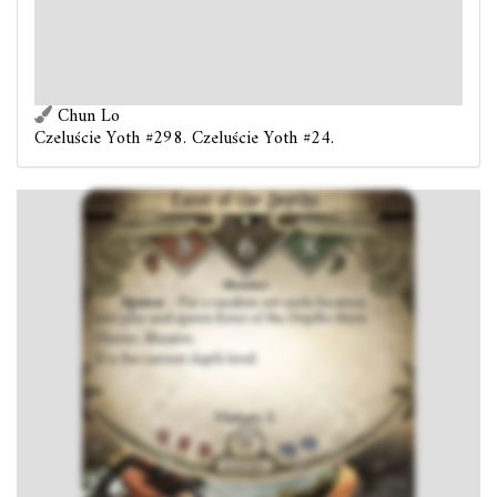
lokalizację i rozstaw w niej Pożeracza z głębin.
Łowca. Masywny.
X to obecny poziom głębi.
Victory 2.
Chun Lo
Czeluście Yoth #298. Czeluście Yoth #24.