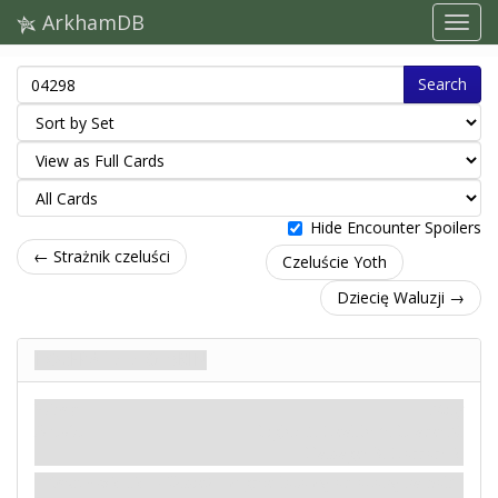
ArkhamDB
Search
Hide Encounter Spoilers
← Strażnik czeluści
Czeluście Yoth
Dziecię Waluzji →
Pożeracz z głębin
Wróg
Mity
Potwór.
Fight: 5. Health: 6. Evade: X.
Damage: 3. Horror: 2.
Rozstawienie
– Umieść w grze losową odłożoną na bok