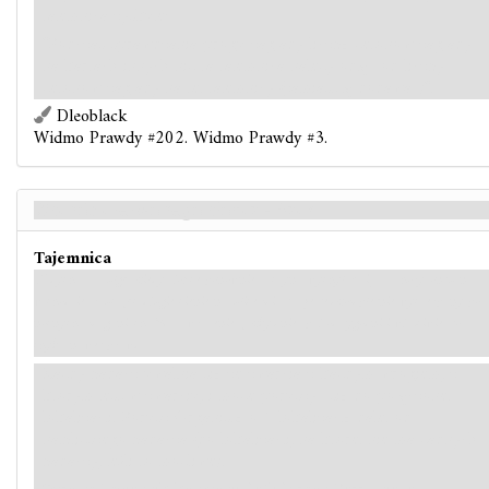
tajemnica zyskuje:
"Podczas sprawdzania progu zagłady liczbę żetonów zagłady
na kartach innych niż ta tajemnica należy odjąć od liczby
żetonów zagłady na tej tajemnicy (zamiast ją dodawać)".
Dleoblack
Widmo Prawdy #202. Widmo Prawdy #3.
Wschód czerwonego słońca - Back
Tajemnica
Wzdychasz z ulgą, kiedy słońce ponownie zaczyna wychylać się zza horyzontu na
wschodzie, rzucając długie cienie na ulice miasta. Jesteś kompletnie wyczerpany po
nocnych zmaganiach. Masz wrażenie, jakbyś nie spał od tygodni i właściwie, to
chyba nawet prawda.
Każdy badacz uwalnia się ze zwarcia z każdym wrogiem, z
którym jest w zwarciu, i może poruszyć się do połączonej
lokalizacji. Porusz Organistę o 1 lokalizację dalej od
najbliższego badacza (do lokalizacji, na której nie ma żadnych
badaczy, jeśli to możliwe).