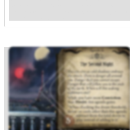
Sprawdź dziennik kampanii. Jeśli Jordan Perry nie jest
wymieniony w sekcji "Zabici VIP-owie", przeszukaj kolekcję
kart w poszukiwaniu Jordana Perry'ego
(Porażająca aparycja)
i
rozstaw go w Montparnasse.