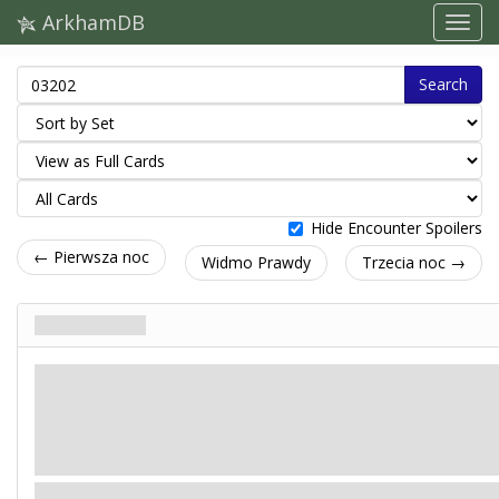
ArkhamDB
Search
Hide Encounter Spoilers
← Pierwsza noc
Widmo Prawdy
Trzecia noc →
Druga noc
Tajemnica. Stage 2
Mity
Doom: 5.
Clues: –
Miasto wije się, kiedy lodowaty mrok spowija ulice. Wszędzie wokół czyha
zagrożenie. Zagrożenie, przed którym nie możesz uciec. Zagrożenie, które podąży za
tobą na krańce świata. Kiedy ten koszmar się wreszcie skończy?
Dopóki masz więcej
Przeświadczeń
niż
Wątpliwości
, ta