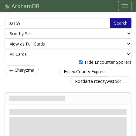
ArkhamDB
Search
Hide Encounter Spoilers
← Charyzma
Essex County Express
Rozdarta rzeczywistość →
Essex County Express
Scenariusz
Mity
Łatwy / Standardowy
: -X. X to numer aktualnej tajemnicy.
: -1. Jeśli test zakończy się porażką, a obecnie trwa