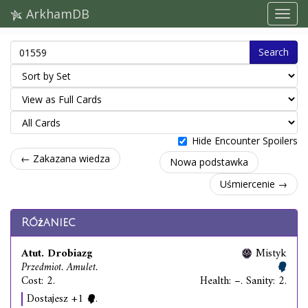
ArkhamDB
Search
Hide Encounter Spoilers
← Zakazana wiedza
Nowa podstawka
Uśmiercenie →
Różaniec
Atut. Drobiazg
Mistyk
Przedmiot. Amulet.
Cost: 2.
Health: –. Sanity: 2.
Dostajesz +1
.